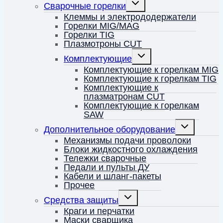
Переключить
Сварочные горелки
дочернее
меню
Клеммы и электрододержатели
Горелки MIG/MAG
Горелки TIG
Плазмотроны CUT
Переключить
Комплектующие
дочернее
меню
Комплектующие к горелкам MIG
Комплектующие к горелкам TIG
Комплектующие к
плазматронам CUT
Комплектующие к горелкам
SAW
Переключить
Дополнительное оборудование
дочернее
меню
Механизмы подачи проволоки
Блоки жидкостного охлаждения
Тележки сварочные
Педали и пульты ДУ
Кабели и шланг-пакеты
Прочее
Переключить
Средства защиты
дочернее
меню
Краги и перчатки
Маски сварщика