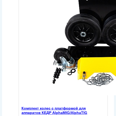
Комплект колес с платформой для
аппаратов КЕДР AlphaMIG/AlphaTIG