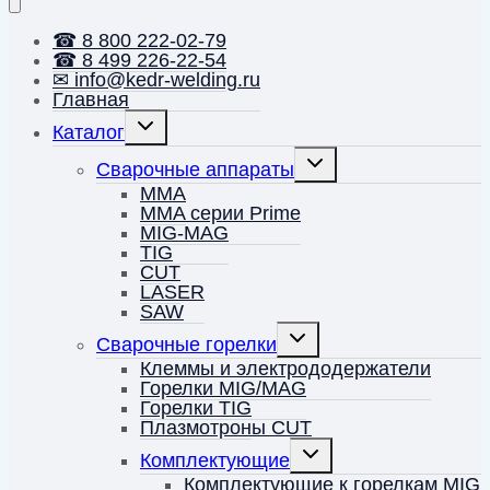
☎ 8 800 222-02-79
☎ 8 499 226-22-54
✉ info@kedr-welding.ru
Главная
Переключить
Каталог
дочернее
меню
Переключить
Сварочные аппараты
дочернее
меню
MMA
MMA серии Prime
MIG-MAG
TIG
CUT
LASER
SAW
Переключить
Сварочные горелки
дочернее
меню
Клеммы и электрододержатели
Горелки MIG/MAG
Горелки TIG
Плазмотроны CUT
Переключить
Комплектующие
дочернее
меню
Комплектующие к горелкам MIG