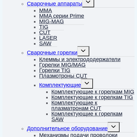
Переключить
Сварочные аппараты
дочернее
меню
MMA
MMA серии Prime
MIG-MAG
TIG
CUT
LASER
SAW
Переключить
Сварочные горелки
дочернее
меню
Клеммы и электрододержатели
Горелки MIG/MAG
Горелки TIG
Плазмотроны CUT
Переключить
Комплектующие
дочернее
меню
Комплектующие к горелкам MIG
Комплектующие к горелкам TIG
Комплектующие к
плазматронам CUT
Комплектующие к горелкам
SAW
Переключить
Дополнительное оборудование
дочернее
меню
Механизмы подачи проволоки