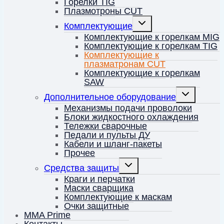
Горелки TIG
Плазмотроны CUT
Переключить
Комплектующие
дочернее
меню
Комплектующие к горелкам MIG
Комплектующие к горелкам TIG
Комплектующие к
плазматронам CUT
Комплектующие к горелкам
SAW
Переключить
Дополнительное оборудование
дочернее
меню
Механизмы подачи проволоки
Блоки жидкостного охлаждения
Тележки сварочные
Педали и пульты ДУ
Кабели и шланг-пакеты
Прочее
Переключить
Средства защиты
дочернее
меню
Краги и перчатки
Маски сварщика
Комплектующие к маскам
Очки защитные
MMA Prime