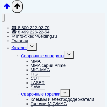
☎ 8 800 222-02-79
☎ 8 499 226-22-54
✉ info@kedr-welding.ru
Главная
Переключить
Каталог
дочернее
меню
Переключить
Сварочные аппараты
дочернее
меню
MMA
MMA серии Prime
MIG-MAG
TIG
CUT
LASER
SAW
Переключить
Сварочные горелки
дочернее
меню
Клеммы и электрододержатели
Горелки MIG/MAG