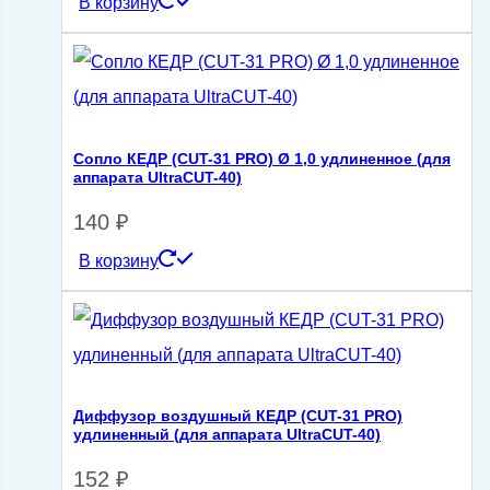
В корзину
Сопло КЕДР (CUT-31 PRO) Ø 1,0 удлиненное (для
аппарата UltraCUT-40)
140
₽
В корзину
Диффузор воздушный КЕДР (CUT-31 PRO)
удлиненный (для аппарата UltraCUT-40)
152
₽