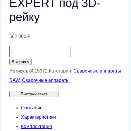
EXPERT под 3D-
рейку
562 000
₽
Количество
товара
В корзину
Каретка
Артикул:
8015372
Категории:
Сварочные аппараты
сварочная
SAW
,
Сварочные аппараты
КЕДР
Быстрый заказ
СК-7
Plus
Описание
EXPERT
Характеристики
под
Комплектация