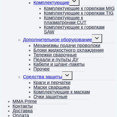
Комплектующие
дочернее
меню
Комплектующие к горелкам MIG
Комплектующие к горелкам TIG
Комплектующие к
плазматронам CUT
Комплектующие к горелкам
SAW
Переключить
Дополнительное оборудование
дочернее
меню
Механизмы подачи проволоки
Блоки жидкостного охлаждения
Тележки сварочные
Педали и пульты ДУ
Кабели и шланг-пакеты
Прочее
Переключить
Средства защиты
дочернее
меню
Краги и перчатки
Маски сварщика
Комплектующие к маскам
Очки защитные
MMA Prime
Контакты
Доставка
Оплата