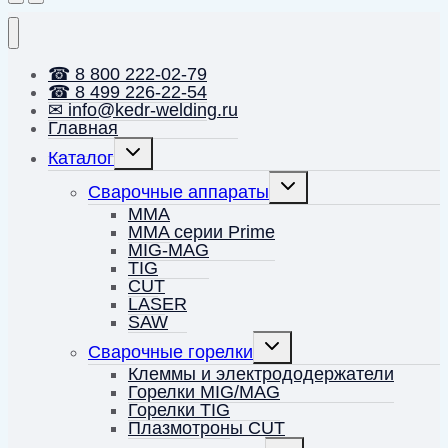
☎ 8 800 222-02-79
☎ 8 499 226-22-54
✉ info@kedr-welding.ru
Главная
Переключить
Каталог
дочернее
меню
Переключить
Сварочные аппараты
дочернее
меню
MMA
MMA серии Prime
MIG-MAG
TIG
CUT
LASER
SAW
Переключить
Сварочные горелки
дочернее
меню
Клеммы и электрододержатели
Горелки MIG/MAG
Горелки TIG
Плазмотроны CUT
Переключить