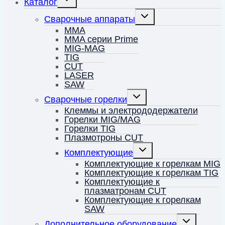
Каталог
дочернее
меню
Переключить
Сварочные аппараты
дочернее
меню
MMA
MMA серии Prime
MIG-MAG
TIG
CUT
LASER
SAW
Переключить
Сварочные горелки
дочернее
меню
Клеммы и электрододержатели
Горелки MIG/MAG
Горелки TIG
Плазмотроны CUT
Переключить
Комплектующие
дочернее
меню
Комплектующие к горелкам MIG
Комплектующие к горелкам TIG
Комплектующие к
плазматронам CUT
Комплектующие к горелкам
SAW
Переключить
Дополнительное оборудование