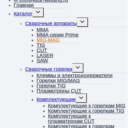
✉ info@kedr-welding.ru
Главная
Переключить
Каталог
дочернее
меню
Переключить
Сварочные аппараты
дочернее
меню
MMA
MMA серии Prime
MIG-MAG
TIG
CUT
LASER
SAW
Переключить
Сварочные горелки
дочернее
меню
Клеммы и электрододержатели
Горелки MIG/MAG
Горелки TIG
Плазмотроны CUT
Переключить
Комплектующие
дочернее
меню
Комплектующие к горелкам MIG
Комплектующие к горелкам TIG
Комплектующие к
плазматронам CUT
Комплектующие к горелкам