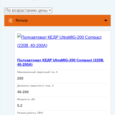
по
возрастанию
Фильтр
Полуавтомат КЕДР UltraMIG-200 Compact (220В,
40-200А)
Максимальный сварочный ток, А
200
Диапазон сварочного тока, А
40-200
Мощность, кВт
5.2
Режим работы, ПВ%