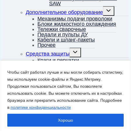
SAW
Переключить
Дополнительное оборудование
дочернее
меню
Механизмы подачи проволоки
Блоки жидкостного охлаждения
Тележки сварочные
Педали и пульты ДУ
Кабели и шланг-пакеты
Прочее
Переключить
Средства защиты
дочернее
меню
Краги и перчатки
Маски сварщика
Комплектующие к маскам
Чтобы сайт работал лучше и мы могли собирать статистику,
Очки защитные
мы используем cookie-файлы и Яндекс.Метрику.
MMA Prime
Контакты
Продолжая пользоваться сайтом, Вы позволяете
Доставка
использовать cookie. Вы можете отключить их в настройках
Оплата
браузера или прекратить использование сайта. Подробнее
Политика конфиденциальности
в
политике конфиденциальности
Корзина
0
Хорошо
Заказать звонок