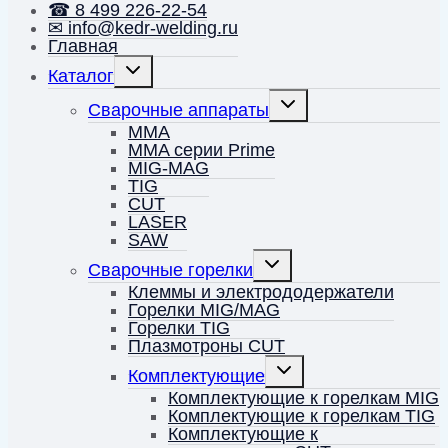
☎ 8 499 226-22-54
✉ info@kedr-welding.ru
Главная
Переключить
Каталог
дочернее
меню
Переключить
Сварочные аппараты
дочернее
меню
MMA
MMA серии Prime
MIG-MAG
TIG
CUT
LASER
SAW
Переключить
Сварочные горелки
дочернее
меню
Клеммы и электрододержатели
Горелки MIG/MAG
Горелки TIG
Плазмотроны CUT
Переключить
Комплектующие
дочернее
меню
Комплектующие к горелкам MIG
Комплектующие к горелкам TIG
Комплектующие к