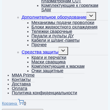
плазматронам CUT
Комплектующие к горелкам
SAW
Переключить
Дополнительное оборудование
дочернее
меню
Механизмы подачи проволоки
Блоки жидкостного охлаждения
Тележки сварочные
Педали и пульты ДУ
Кабели и шланг-пакеты
Прочее
Переключить
Средства защиты
дочернее
меню
Краги и перчатки
Маски сварщика
Комплектующие к маскам
Очки защитные
MMA Prime
Контакты
Доставка
Оплата
Политика конфиденциальности
Корзина
0