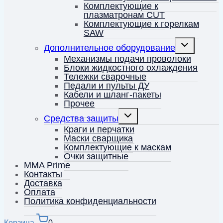
Комплектующие к
плазматронам CUT
Комплектующие к горелкам
SAW
Переключить
Дополнительное оборудование
дочернее
меню
Механизмы подачи проволоки
Блоки жидкостного охлаждения
Тележки сварочные
Педали и пульты ДУ
Кабели и шланг-пакеты
Прочее
Переключить
Средства защиты
дочернее
меню
Краги и перчатки
Маски сварщика
Комплектующие к маскам
Очки защитные
MMA Prime
Контакты
Доставка
Оплата
Политика конфиденциальности
Корзина
0