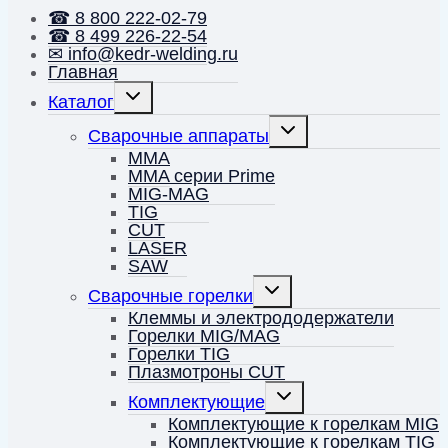
☎ 8 800 222-02-79
☎ 8 499 226-22-54
✉ info@kedr-welding.ru
Главная
Переключить
Каталог
дочернее
меню
Переключить
Сварочные аппараты
дочернее
меню
MMA
MMA серии Prime
MIG-MAG
TIG
CUT
LASER
SAW
Переключить
Сварочные горелки
дочернее
меню
Клеммы и электрододержатели
Горелки MIG/MAG
Горелки TIG
Плазмотроны CUT
Переключить
Комплектующие
дочернее
меню
Комплектующие к горелкам MIG
Комплектующие к горелкам TIG