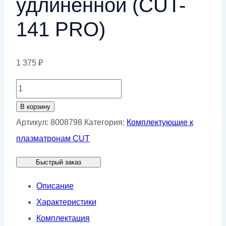
удлиненной (CUT-
141 PRO)
1 375
₽
Количество
товара
В корзину
Поджимная
Артикул:
8008798
Категория:
Комплектующие к
гайка
плазматронам CUT
для
Быстрый заказ
насадки
удлиненной
Описание
(CUT-
Характеристики
141
Комплектация