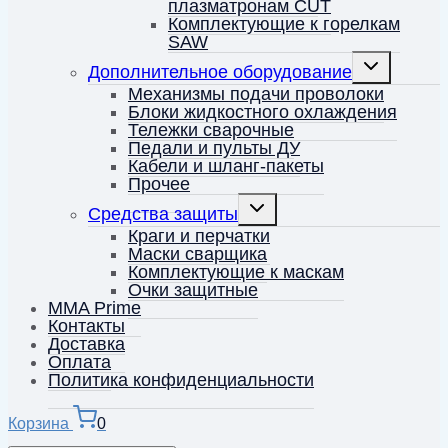
плазматронам CUT
Комплектующие к горелкам
SAW
Переключить
Дополнительное оборудование
дочернее
меню
Механизмы подачи проволоки
Блоки жидкостного охлаждения
Тележки сварочные
Педали и пульты ДУ
Кабели и шланг-пакеты
Прочее
Переключить
Средства защиты
дочернее
меню
Краги и перчатки
Маски сварщика
Комплектующие к маскам
Очки защитные
MMA Prime
Контакты
Доставка
Оплата
Политика конфиденциальности
Корзина
0