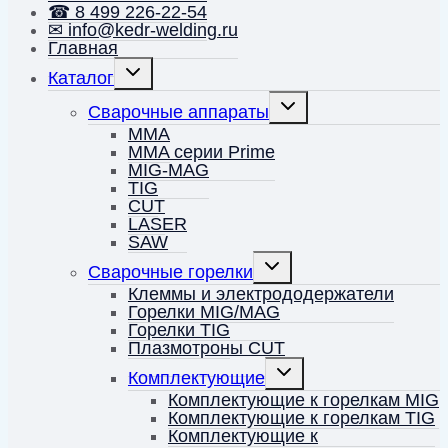
☎ 8 499 226-22-54
✉ info@kedr-welding.ru
Главная
Переключить
Каталог
дочернее
меню
Переключить
Сварочные аппараты
дочернее
меню
MMA
MMA серии Prime
MIG-MAG
TIG
CUT
LASER
SAW
Переключить
Сварочные горелки
дочернее
меню
Клеммы и электрододержатели
Горелки MIG/MAG
Горелки TIG
Плазмотроны CUT
Переключить
Комплектующие
дочернее
меню
Комплектующие к горелкам MIG
Комплектующие к горелкам TIG
Комплектующие к