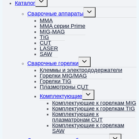
Каталог
дочернее
меню
Переключить
Сварочные аппараты
дочернее
меню
MMA
MMA серии Prime
MIG-MAG
TIG
CUT
LASER
SAW
Переключить
Сварочные горелки
дочернее
меню
Клеммы и электрододержатели
Горелки MIG/MAG
Горелки TIG
Плазмотроны CUT
Переключить
Комплектующие
дочернее
меню
Комплектующие к горелкам MIG
Комплектующие к горелкам TIG
Комплектующие к
плазматронам CUT
Комплектующие к горелкам
SAW
Переключить