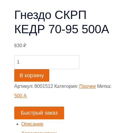
Гнездо СКРП
КЕДР 70-95 500А
630
₽
Количество
товара
В корзину
Гнездо
Артикул:
8001512
Категория:
Прочее
Метка:
СКРП
500 А
КЕДР
70-
Быстрый заказ
95
Описание
500А