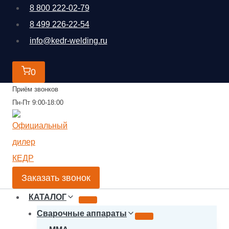
Перейти
8 800 222-02-79
к
8 499 226-22-54
содержимому
info@kedr-welding.ru
0
Приём звонков
Пн-Пт 9:00-18:00
Заказать звонок
КАТАЛОГ
Сварочные аппараты