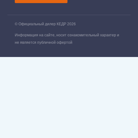
© Официальный дилер КЕДР 2026
Информация на сайте, носит ознакомительный характер и
не является публичной офертой
Обзор корзины
Корзина пуста.
Оформление заказа
Оставьте Ваши контактные данные, и наш специалист