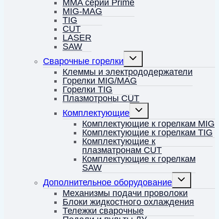
MMA серии Prime
MIG-MAG
TIG
CUT
LASER
SAW
Переключить
Сварочные горелки
дочернее
меню
Клеммы и электрододержатели
Горелки MIG/MAG
Горелки TIG
Плазмотроны CUT
Переключить
Комплектующие
дочернее
меню
Комплектующие к горелкам MIG
Комплектующие к горелкам TIG
Комплектующие к
плазматронам CUT
Комплектующие к горелкам
SAW
Переключить
Дополнительное оборудование
дочернее
меню
Механизмы подачи проволоки
Блоки жидкостного охлаждения
Тележки сварочные