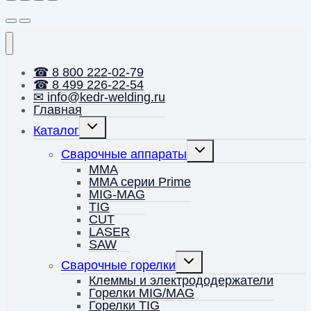
☎ 8 800 222-02-79
☎ 8 499 226-22-54
✉ info@kedr-welding.ru
Главная
Переключить
Каталог
дочернее
меню
Переключить
Сварочные аппараты
дочернее
меню
MMA
MMA серии Prime
MIG-MAG
TIG
CUT
LASER
SAW
Переключить
Сварочные горелки
дочернее
меню
Клеммы и электрододержатели
Горелки MIG/MAG
Горелки TIG