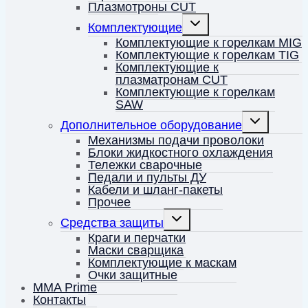
Плазмотроны CUT
Переключить
Комплектующие
дочернее
меню
Комплектующие к горелкам MIG
Комплектующие к горелкам TIG
Комплектующие к
плазматронам CUT
Комплектующие к горелкам
SAW
Переключить
Дополнительное оборудование
дочернее
меню
Механизмы подачи проволоки
Блоки жидкостного охлаждения
Тележки сварочные
Педали и пульты ДУ
Кабели и шланг-пакеты
Прочее
Переключить
Средства защиты
дочернее
меню
Краги и перчатки
Маски сварщика
Комплектующие к маскам
Очки защитные
MMA Prime
Контакты