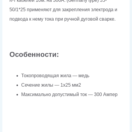
К-т кабелей 10м. на 300А. (Germany type) 35-
35-
50/1*25
применяют для закрепления электрода и
50/1*25
подвода к нему тока при ручной дуговой сварке.
PRO Comfort
Особенности:
Токопроводящая жила — медь
Сечение жилы — 1х25 мм2
Максимально допустимый ток — 300 Ампер