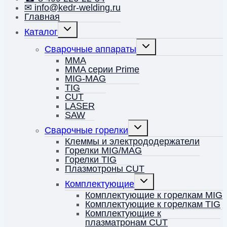
✉ info@kedr-welding.ru
Главная
Переключить
Каталог
дочернее
меню
Переключить
Сварочные аппараты
дочернее
меню
MMA
MMA серии Prime
MIG-MAG
TIG
CUT
LASER
SAW
Переключить
Сварочные горелки
дочернее
меню
Клеммы и электрододержатели
Горелки MIG/MAG
Горелки TIG
Плазмотроны CUT
Переключить
Комплектующие
дочернее
меню
Комплектующие к горелкам MIG
Комплектующие к горелкам TIG
Комплектующие к
плазматронам CUT