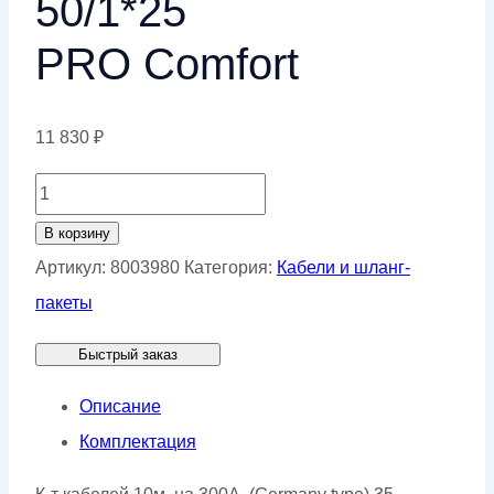
50/1*25
PRO Comfort
11 830
₽
Количество
товара
В корзину
К-
Артикул:
8003980
Категория:
Кабели и шланг-
т
пакеты
кабелей
Быстрый заказ
10м,
на
Описание
300А,
Комплектация
КЕДР