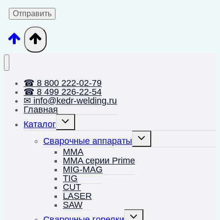
☎ 8 800 222-02-79
☎ 8 499 226-22-54
✉ info@kedr-welding.ru
Главная
Переключить
Каталог
дочернее
меню
Переключить
Сварочные аппараты
дочернее
меню
MMA
MMA серии Prime
MIG-MAG
TIG
CUT
LASER
SAW
Переключить
Сварочные горелки