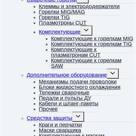
дочернее
меню
Клеммы и электрододержатели
Горелки MIG/MAG
Горелки TIG
Плазмотроны CUT
Переключить
Комплектующие
дочернее
меню
Комплектующие к горелкам MIG
Комплектующие к горелкам TIG
Комплектующие к
плазматронам CUT
Комплектующие к горелкам
SAW
Переключить
Дополнительное оборудование
дочернее
меню
Механизмы подачи проволоки
Блоки жидкостного охлаждения
Тележки сварочные
Педали и пульты ДУ
Кабели и шланг-пакеты
Прочее
Переключить
Средства защиты
дочернее
меню
Краги и перчатки
Маски сварщика
Комплектующие к маскам