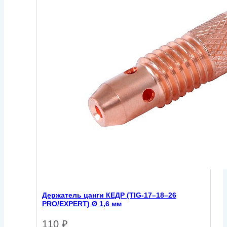
Держатель цанги КЕДР (TIG-17–18–26
PRO/EXPERT) Ø 1,6 мм
110
₽