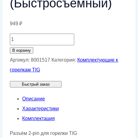
(Быстросъемный)
949
₽
Количество
товара
В корзину
Разъем
Артикул:
8001517
Категория:
Комплектующие к
2
горелкам TIG
pin
Быстрый заказ
для
горелки
Описание
КЕДР
Характеристики
TIG
Комплектация
(Быстросъемный)
Разъём 2-pin для горелки TIG