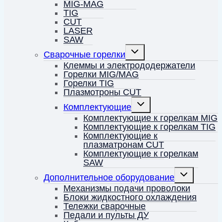
MIG-MAG
TIG
CUT
LASER
SAW
Переключить
Сварочные горелки
дочернее
меню
Клеммы и электрододержатели
Горелки MIG/MAG
Горелки TIG
Плазмотроны CUT
Переключить
Комплектующие
дочернее
меню
Комплектующие к горелкам MIG
Комплектующие к горелкам TIG
Комплектующие к
плазматронам CUT
Комплектующие к горелкам
SAW
Переключить
Дополнительное оборудование
дочернее
меню
Механизмы подачи проволоки
Блоки жидкостного охлаждения
Тележки сварочные
Педали и пульты ДУ