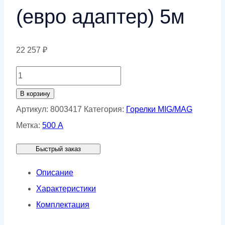
(евро адаптер) 5м
22 257
₽
Количество
товара
В корзину
Горелка
Артикул:
8003417
Категория:
Горелки MIG/MAG
к
Метка:
500 А
п/
Быстрый заказ
а
КЕДР
Описание
MIG
Характеристики
MAXI-
Комплектация
450