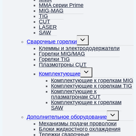
MMA серии Prime
MIG-MAG
TIG
CUT
LASER
SAW
Переключить
Сварочные горелки
дочернее
меню
Клеммы и электрододержатели
Горелки MIG/MAG
Горелки TIG
Плазмотроны CUT
Переключить
Комплектующие
дочернее
меню
Комплектующие к горелкам MIG
Комплектующие к горелкам TIG
Комплектующие к
плазматронам CUT
Комплектующие к горелкам
SAW
Переключить
Дополнительное оборудование
дочернее
меню
Механизмы подачи проволоки
Блоки жидкостного охлаждения
Тележки сварочные