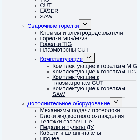
CUT
LASER
SAW
Переключить
Сварочные горелки
дочернее
меню
Клеммы и электрододержатели
Горелки MIG/MAG
Горелки TIG
Плазмотроны CUT
Переключить
Комплектующие
дочернее
меню
Комплектующие к горелкам MIG
Комплектующие к горелкам TIG
Комплектующие к
плазматронам CUT
Комплектующие к горелкам
SAW
Переключить
Дополнительное оборудование
дочернее
меню
Механизмы подачи проволоки
Блоки жидкостного охлаждения
Тележки сварочные
Педали и пульты ДУ
Кабели и шланг-пакеты
Прочее